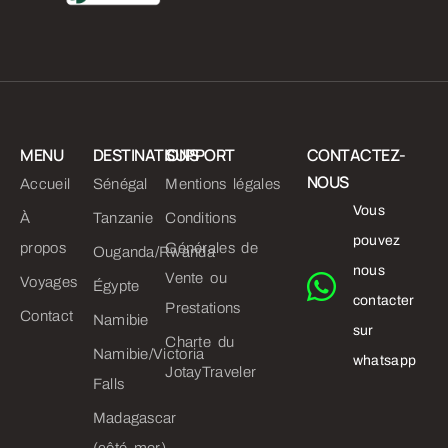
MENU
DESTINATIONS
SUPPORT
CONTACTEZ-
NOUS
Accueil
Sénégal
Mentions légales
Vous
À
Tanzanie
Conditions
pouvez
propos
Générales de
Ouganda/Rwanda
nous
Vente ou
Voyages
Égypte
contacter
Prestations
Contact
Namibie
sur
Charte du
Namibie/Victoria
whatsapp
JotayTraveler
Falls
Madagascar