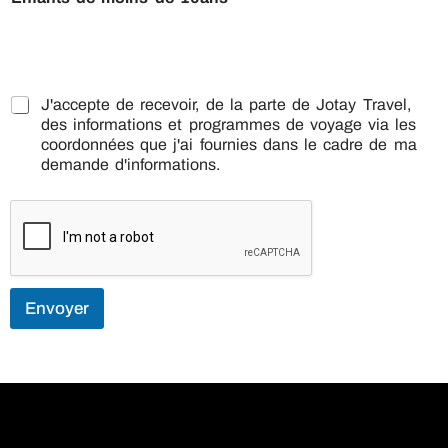
*
A
J'accepte de recevoir, de la parte de Jotay Travel,
*
c
des informations et programmes de voyage via les
T
c
coordonnées que j'ai fournies dans le cadre de ma
é
e
demande d'informations.
l
p
é
t
p
a
h
n
o
c
n
e
e
*
Envoyer