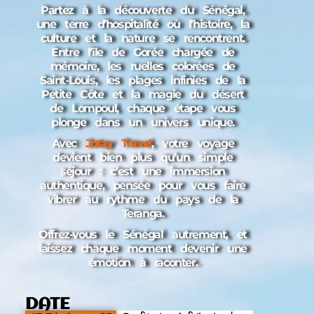
Partez à la découverte du Sénégal,
une terre d’hospitalité où l’histoire, la
culture et la nature se rencontrent.
Entre l’île de Gorée chargée de
mémoire, les ruelles colorées de
Saint-Louis, les plages infinies de la
Petite Côte et la magie du désert
de Lompoul, chaque étape vous
plonge dans un univers unique.
Avec
Jotay Travel
, votre voyage
devient bien plus qu’un simple
séjour : c’est une immersion
authentique, pensée pour vous faire
vibrer au rythme du pays de la
Teranga.
Offrez-vous le Sénégal autrement, et
laissez chaque moment devenir une
émotion à raconter.
DATE