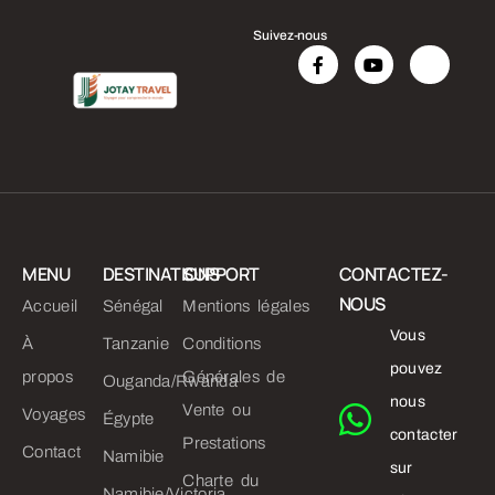
Suivez-nous
MENU
DESTINATIONS
SUPPORT
CONTACTEZ-
NOUS
Accueil
Sénégal
Mentions légales
Vous
À
Tanzanie
Conditions
pouvez
propos
Générales de
Ouganda/Rwanda
nous
Vente ou
Voyages
Égypte
contacter
Prestations
Contact
Namibie
sur
Charte du
Namibie/Victoria