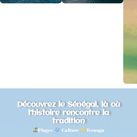
Découvrez le Sénégal, là où
l’histoire rencontre la
tradition
Plages
Culture
Teranga