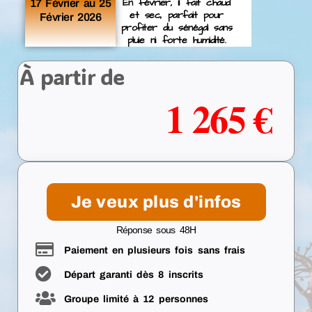
En février, il fait chaud
17 Février au 25
et sec, parfait pour
Février 2026
profiter du sénégal sans
pluie ni forte humidité.
À
partir de
1 265 €
Je veux plus d'infos
Réponse sous 48H
Paiement en plusieurs fois sans frais
Départ garanti dès 8 inscrits
Groupe limité à 12 personnes